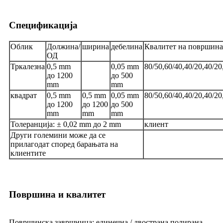
Спецификација
Облик
Должина/
ширина
дебелина
Квалитет на површина
ОД
Тркалезна
0,5 mm
0,05 mm
80/50,60/40,40/20,40/20
до 1200
до 500
mm
mm
квадрат
0,5 mm
0,5 mm
0,05 mm
80/50,60/40,40/20,40/20
до 1200
до 1200
до 500
mm
mm
mm
Толеранција: ± 0,02 mm до 2 mm
клиент
Други големини може да се
прилагодат според барањата на
клиентите
Површина и квалитет
Површинска завршница: единечна / двострана полирана