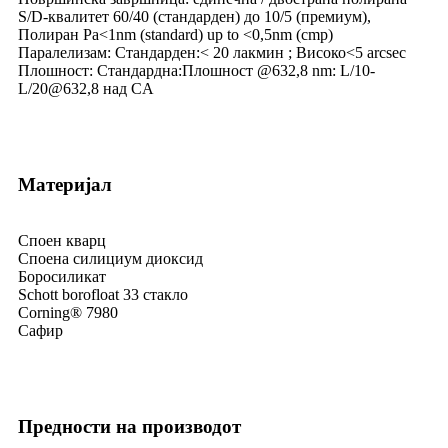
S/D-квалитет 60/40 (стандарден) до 10/5 (премиум),
Полиран Ра<1nm (standard) up to <0,5nm (cmp)
Паралелизам: Стандарден:< 20 лакмин ; Високо<5 arcsec
Плошност: Стандардна:
Плошност @632,8 nm: L/10-
L/20@632,8 над CA
Материјал
Споен кварц
Споена силициум диоксид
Боросиликат
Schott borofloat 33 стакло
Corning® 7980
Сафир
Предности на производот