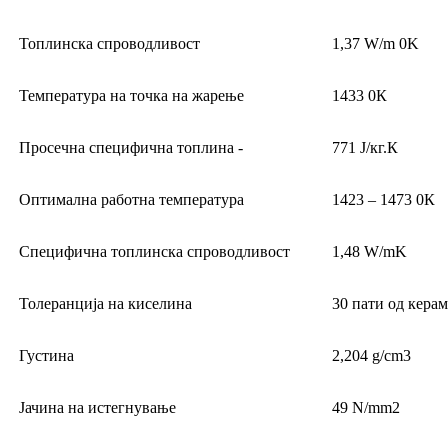
Топлинска спроводливост
1,37 W/m 0K
Температура на точка на жарење
1433 0К
Просечна специфична топлина -
771 Ј/кг.К
Оптимална работна температура
1423 – 1473 0К
Специфична топлинска спроводливост
1,48 W/mK
Толеранција на киселина
30 пати од керам
Густина
2,204 g/cm3
Јачина на истегнување
49 N/mm2