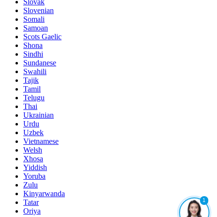
Slovak
Slovenian
Somali
Samoan
Scots Gaelic
Shona
Sindhi
Sundanese
Swahili
Tajik
Tamil
Telugu
Thai
Ukrainian
Urdu
Uzbek
Vietnamese
Welsh
Xhosa
Yiddish
Yoruba
Zulu
Kinyarwanda
1
Tatar
Oriya