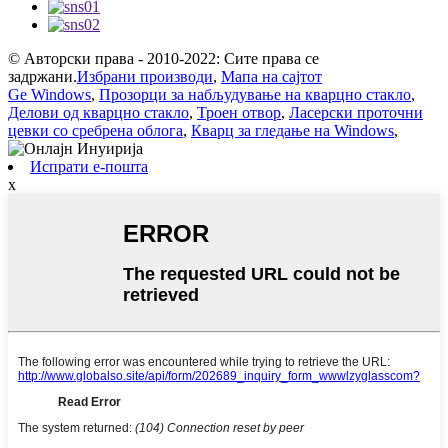
© Авторски права - 2010-2022: Сите права се
задржани.
Избрани производи
,
Мапа на сајтот
Ge Windows
,
Прозорци за набљудување на кварцно стакло
,
Делови од кварцно стакло
,
Троен отвор
,
Ласерски проточни
цевки со сребрена облога
,
Кварц за гледање на Windows
,
Испрати е-пошта
x