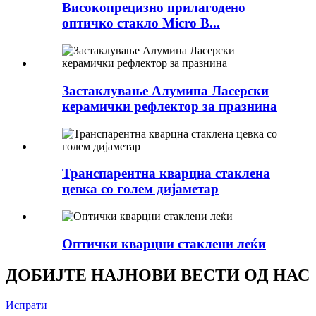
Високопрецизно прилагодено
оптичко стакло Micro B...
Застаклување Алумина Ласерски
керамички рефлектор за празнина
Транспарентна кварцна стаклена
цевка со голем дијаметар
Оптички кварцни стаклени леќи
ДОБИЈТЕ НАЈНОВИ ВЕСТИ ОД НАС
Испрати