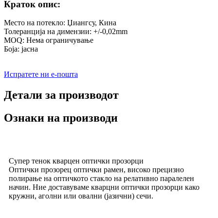
Краток опис:
Место на потекло: Џиангсу, Кина
Толеранција на димензии: +/-0,02mm
MOQ: Нема ограничување
Боја: јасна
Испратете ни е-пошта
Детали за производот
Ознаки на производи
Супер тенок кварцен оптички прозорци
Оптички прозорец оптички рамен, високо прецизно
полирање на оптичкото стакло на релативно паралелен
начин. Ние доставуваме кварцни оптички прозорци како
кружни, аголни или овални (јазични) сечи.