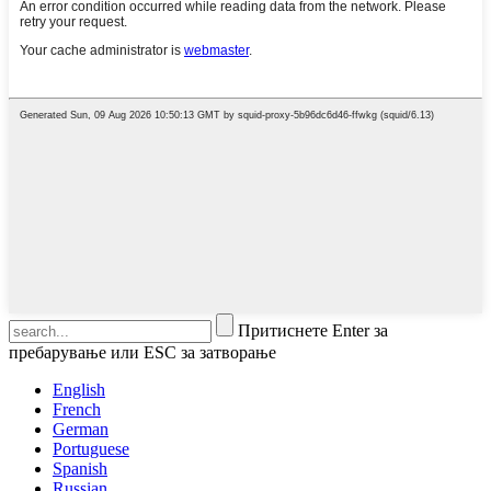
Притиснете Enter за
пребарување или ESC за затворање
English
French
German
Portuguese
Spanish
Russian