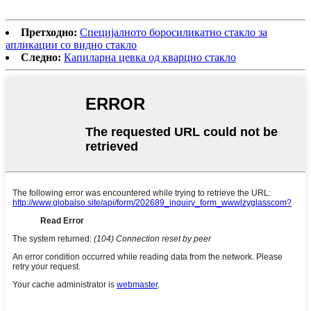
Претходно:
Специјалното боросиликатно стакло за
апликации со видно стакло
Следно:
Капиларна цевка од кварцно стакло