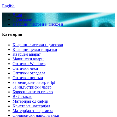
English
Дома
Производи
Кварцни листови и дискови
Категории
Кварцни листови и дискови
Кварцни цевки и прачки
Кварцен апарат
Машински кварц
Оптички Windows
Оптички леќи
Оптички огледала
Оптички призми
За медијален ласер и Ipl
За индустриски ласер
Боросиликатно стакло
Bk7 стакло
Материјал од сафир
Кристален материјал
Материјал за керамика
Силиконски наполитанки