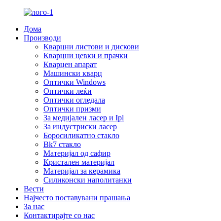
Дома
Производи
Кварцни листови и дискови
Кварцни цевки и прачки
Кварцен апарат
Машински кварц
Оптички Windows
Оптички леќи
Оптички огледала
Оптички призми
За медијален ласер и Ipl
За индустриски ласер
Боросиликатно стакло
Bk7 стакло
Материјал од сафир
Кристален материјал
Материјал за керамика
Силиконски наполитанки
Вести
Најчесто поставувани прашања
За нас
Контактирајте со нас