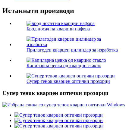
Истакнати производи
Брод носач на кварцни нафора
Прилагоден кварцен цилиндар за изработка
Капиларна цевка од кварцно стакло
Супер тенок кварцен оптички прозорци
Супер тенок кварцен оптички прозорци